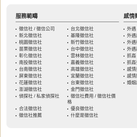
服務範疇
感情
徵信社 / 徵信公司
台北徵信社
外遇
新北徵信社
基隆徵信社
外遇
桃園徵信社
新竹徵信社
外遇
苗栗徵信社
台中徵信社
外遇
彰化徵信社
雲林徵信社
抓姦
南投徵信社
嘉義徵信社
抓姦
台南徵信社
高雄徵信社
感情
屏東徵信社
宜蘭徵信社
感情
花蓮徵信社
台東徵信社
婚姻
澎湖徵信社
金門徵信社
偵探社 / 私家偵探社
徵信社費用 / 徵信社價
格
合法徵信社
優良徵信社
徵信社推薦
什麼是徵信社