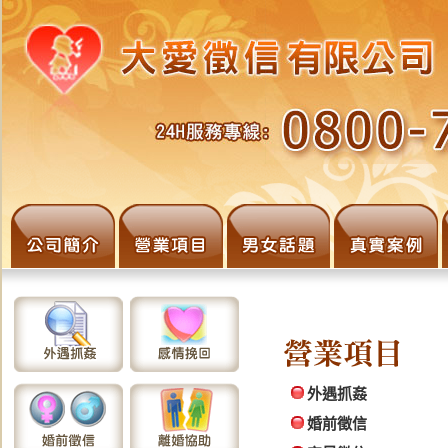
外遇抓姦
婚前徵信