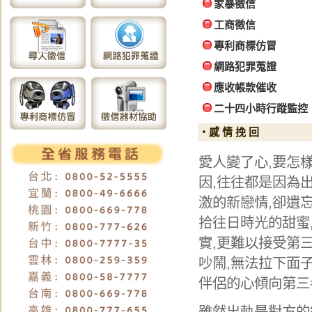
家暴徵信
工商徵信
專利商標仿冒
網路犯罪蒐證
應收帳款催收
二十四小時行蹤監控
‧感 情 挽 回
愛人變了心,要怎
因,往往都是因為
激的新戀情,卻遺
拾往日時光的甜蜜
實,更難以接受第
吵鬧,無法拉下面
伴侶的心傾向第三
雖然出軌是對方的