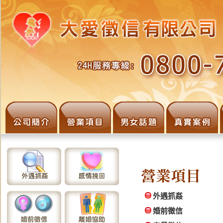
外遇抓姦
婚前徵信