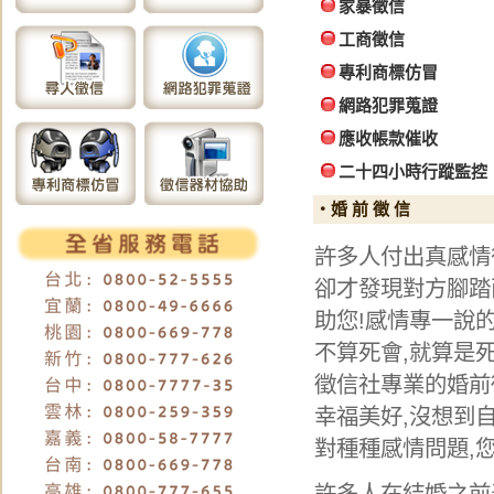
家暴徵信
工商徵信
專利商標仿冒
網路犯罪蒐證
應收帳款催收
二十四小時行蹤監控
‧婚 前 徵 信
許多人付出真感情
卻才發現對方腳踏
助您!感情專一說的
不算死會,就算是
徵信社專業的婚前
幸福美好,沒想到
對種種感情問題,
許多人在結婚之前