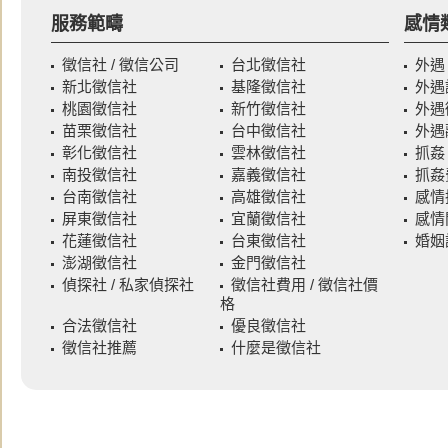
服務範疇
感情
徵信社 / 徵信公司
台北徵信社
外遇
新北徵信社
基隆徵信社
外遇
桃園徵信社
新竹徵信社
外遇
苗栗徵信社
台中徵信社
外遇
彰化徵信社
雲林徵信社
抓姦
南投徵信社
嘉義徵信社
抓姦
台南徵信社
高雄徵信社
感情
屏東徵信社
宜蘭徵信社
感情
花蓮徵信社
台東徵信社
婚姻
澎湖徵信社
金門徵信社
偵探社 / 私家偵探社
徵信社費用 / 徵信社價
格
合法徵信社
優良徵信社
徵信社推薦
什麼是徵信社