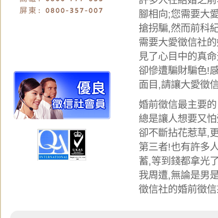
腳相向;您需要大
搶拐騙,然而前科
需要大愛徵信社的
見了心目中的真命
卻慘遭騙財騙色!
面目,請讓大愛徵
婚前徵信最主要的
總是讓人想要又怕
卻不斷拈花惹草,
第三者!也有許多
蓄,等到錢都拿光
我周遭,無論是男
徵信社的婚前徵信