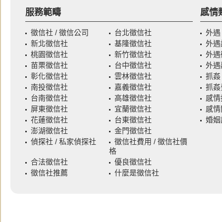
服務範疇
感情
徵信社 / 徵信公司
台北徵信社
外遇
新北徵信社
基隆徵信社
外遇
桃園徵信社
新竹徵信社
外遇
苗栗徵信社
台中徵信社
外遇
彰化徵信社
雲林徵信社
抓姦
南投徵信社
嘉義徵信社
抓姦
台南徵信社
高雄徵信社
感情
屏東徵信社
宜蘭徵信社
感情
花蓮徵信社
台東徵信社
婚姻
澎湖徵信社
金門徵信社
偵探社 / 私家偵探社
徵信社費用 / 徵信社價
格
合法徵信社
優良徵信社
徵信社推薦
什麼是徵信社