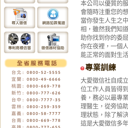
本公司以優質的
會隨時注重您的
當你發生人生之
相，雖然我們知
助你找到你的委
你在夜裡，一個
能正常的面對生
專業訓練
大愛徵信社自成
位工作人員皆得
養，務必以最專
理醫生，從旁協
理狀態，除了解
這是大愛徵信多