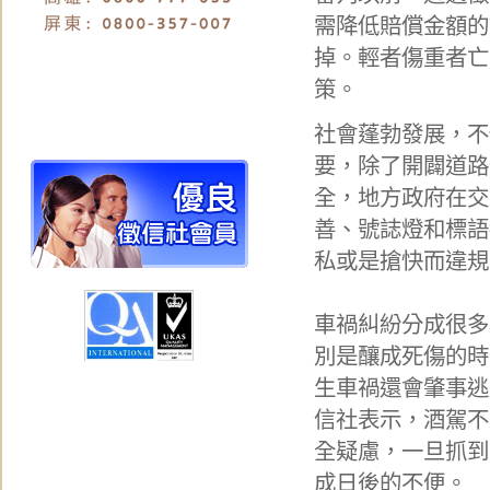
需降低賠償金額的
掉。輕者傷重者亡
策。
社會蓬勃發展，不
要，除了開闢道路
全，地方政府在交
善、號誌燈和標語
私或是搶快而違規
車禍糾紛分成很多
別是釀成死傷的時
生車禍還會肇事逃
信社表示，酒駕不
全疑慮，一旦抓到
成日後的不便。