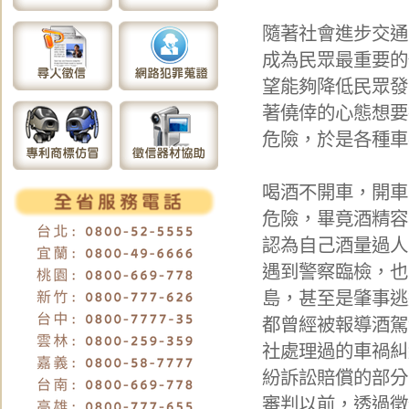
隨著社會進步交通
成為民眾最重要的
望能夠降低民眾發
著僥倖的心態想要
危險，於是各種車
喝酒不開車，開車
危險，畢竟酒精容
認為自己酒量過人
遇到警察臨檢，也
島，甚至是肇事逃
都曾經被報導酒駕
社處理過的車禍糾
紛訴訟賠償的部分
審判以前，透過徵