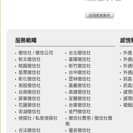
服務範疇
感情
徵信社 / 徵信公司
台北徵信社
外遇
新北徵信社
基隆徵信社
外遇
桃園徵信社
新竹徵信社
外遇
苗栗徵信社
台中徵信社
外遇
彰化徵信社
雲林徵信社
抓姦
南投徵信社
嘉義徵信社
抓姦
台南徵信社
高雄徵信社
感情
屏東徵信社
宜蘭徵信社
感情
花蓮徵信社
台東徵信社
婚姻
澎湖徵信社
金門徵信社
偵探社 / 私家偵探社
徵信社費用 / 徵信社價
格
合法徵信社
優良徵信社